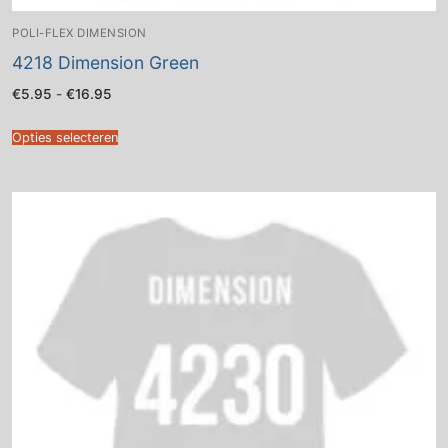
POLI-FLEX DIMENSION
4218 Dimension Green
Prijsklasse:
€
5.95
-
€
16.95
€5.95
tot
€16.95
Opties selecteren