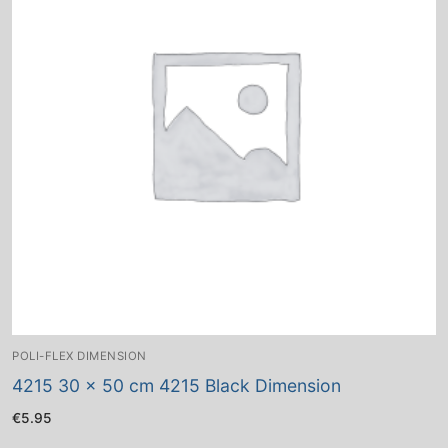
POLI-FLEX DIMENSION
4215 30 x 50 cm 4215 Black Dimension
€
5.95