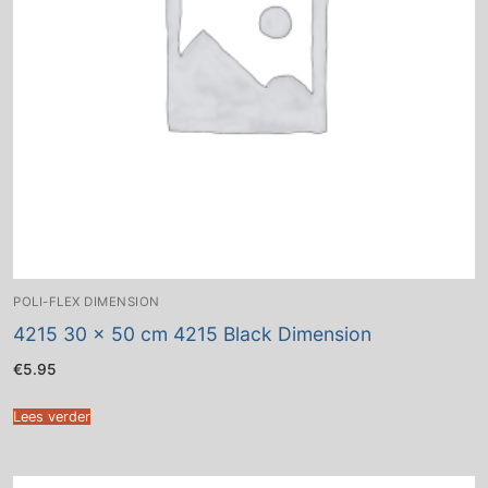
POLI-FLEX DIMENSION
4215 30 x 50 cm 4215 Black Dimension
€
5.95
Lees verder