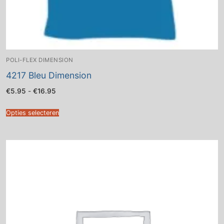
POLI-FLEX DIMENSION
4217 Bleu Dimension
Prijsklasse:
€
5.95
-
€
16.95
€5.95
tot
€16.95
Opties selecteren