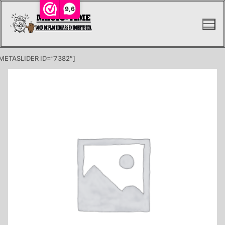
Ga
9,6
naar
de
inhoud
METASLIDER ID=”7382″]