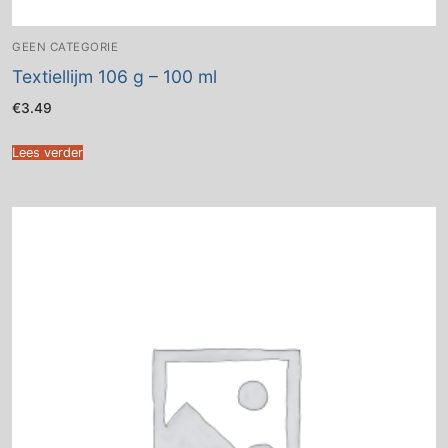
GEEN CATEGORIE
Textiellijm 106 g – 100 ml
€
3.49
Lees verder