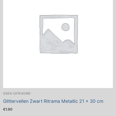
GEEN CATEGORIE
Glittervellen Zwart Ritrama Metallic 21 x 30 cm
€
1.90