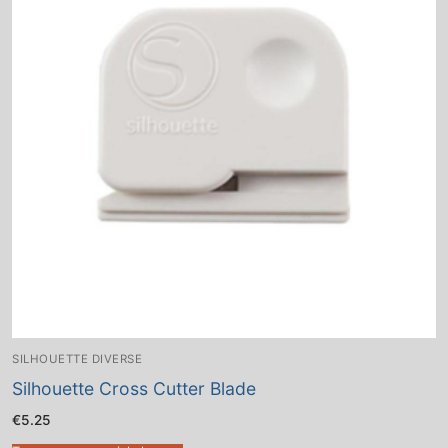
SILHOUETTE DIVERSE
Silhouette Cross Cutter Blade
€
5.25