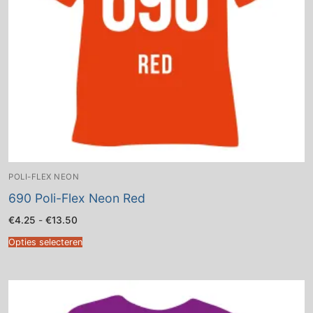
POLI-FLEX NEON
690 Poli-Flex Neon Red
Prijsklasse:
€
4.25
-
€
13.50
€4.25
tot
Opties selecteren
€13.50