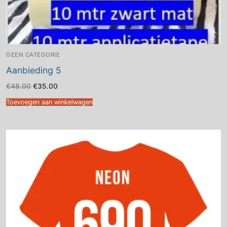
GEEN CATEGORIE
Aanbieding 5
Oorspronkelijke
Huidige
€
48.00
€
35.00
prijs
prijs
was:
is:
Toevoegen aan winkelwagen
€48.00.
€35.00.