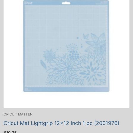
CRICUT MATTEN
Cricut Mat Lightgrip 12×12 Inch 1 pc (2001976)
€
10.75