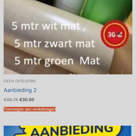
GEEN CATEGORIE
Aanbieding 2
Oorspronkelijke
Huidige
€
39.75
€
30.00
prijs
prijs
was:
is:
Toevoegen aan winkelwagen
€39.75.
€30.00.