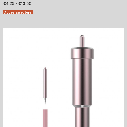
Prijsklasse:
€
4.25
-
€
13.50
€4.25
tot
Opties selecteren
€13.50