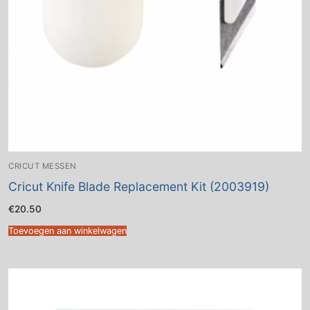
CRICUT MESSEN
Cricut Knife Blade Replacement Kit (2003919)
€
20.50
Toevoegen aan winkelwagen