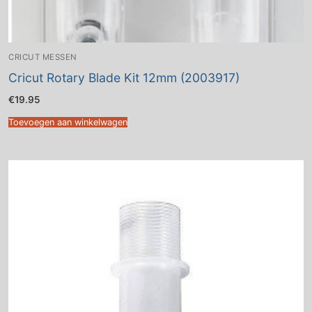
CRICUT MESSEN
Cricut Rotary Blade Kit 12mm (2003917)
€
19.95
Toevoegen aan winkelwagen