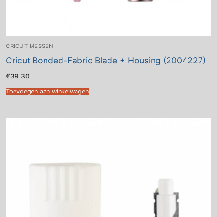
CRICUT MESSEN
Cricut Bonded-Fabric Blade + Housing (2004227)
€
39.30
Toevoegen aan winkelwagen