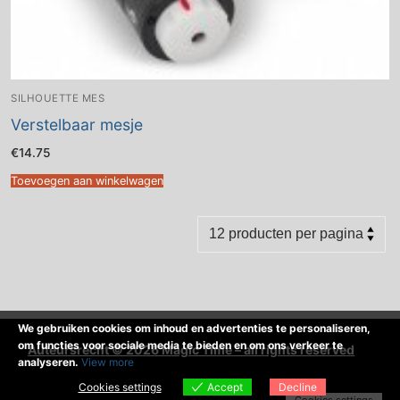
SILHOUETTE MES
Verstelbaar mesje
€
14.75
Toevoegen aan winkelwagen
We gebruiken cookies om inhoud en advertenties te personaliseren,
om functies voor sociale media te bieden en om ons verkeer te
Auteursrecht © 2026 Magic Time – all rights reserved
analyseren.
View more
Cookies settings
Accept
Decline