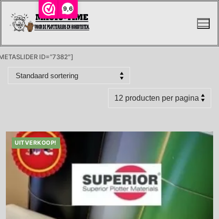
Ga
9,6
naar
de
inhoud
METASLIDER ID=”7382″]
UITVERKOOP!