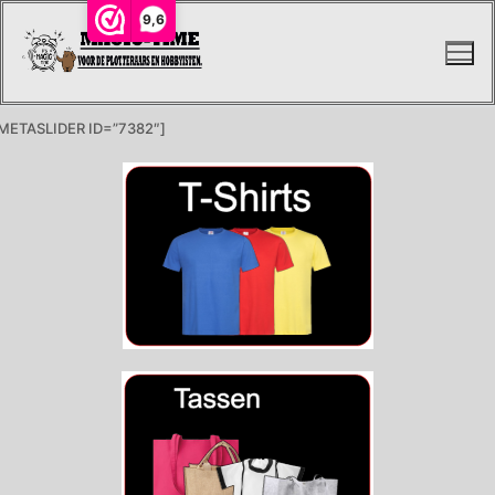
9,6
METASLIDER ID=”7382″]