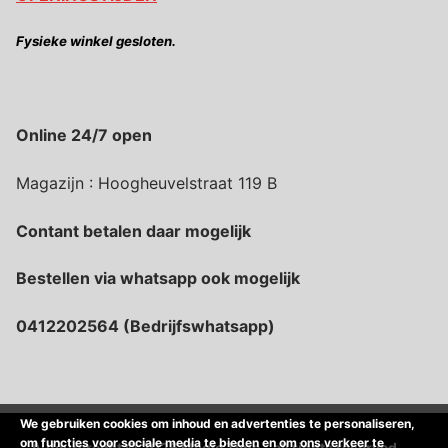
Fysieke winkel gesloten.
Online 24/7 open
Magazijn : Hoogheuvelstraat 119 B
Contant betalen daar mogelijk
Bestellen via whatsapp ook mogelijk
0412202564 (Bedrijfswhatsapp)
We gebruiken cookies om inhoud en advertenties te personaliseren,
om functies voor sociale media te bieden en om ons verkeer te
Auteursrecht © 2026 Magic Time – all rights reserved