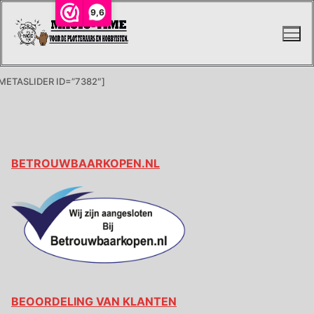
Ga
9,6
naar
de
inhoud
METASLIDER ID=”7382″]
BETROUWBAARKOPEN.NL
BEOORDELING VAN KLANTEN