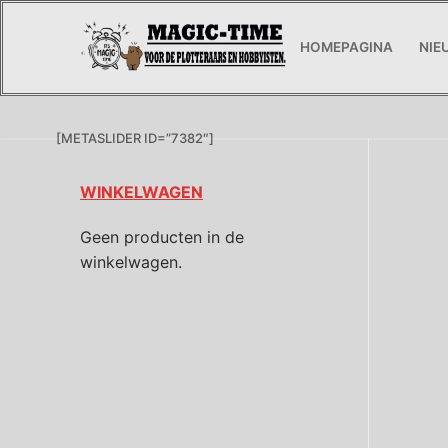
Ga
naar
HOMEPAGINA
NIE
de
inhoud
[METASLIDER ID=”7382″]
WINKELWAGEN
Geen producten in de
winkelwagen.