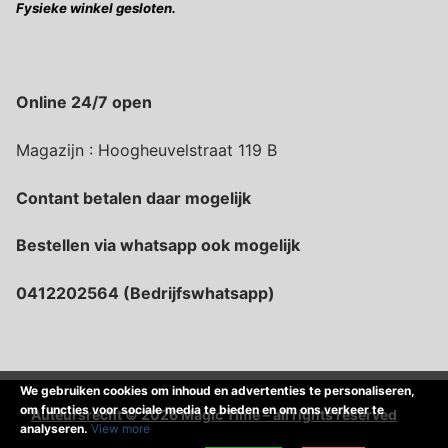
Fysieke winkel gesloten.
Online 24/7 open
Magazijn : Hoogheuvelstraat 119 B
Contant betalen daar mogelijk
Bestellen via whatsapp ook mogelijk
0412202564 (Bedrijfswhatsapp)
We gebruiken cookies om inhoud en advertenties te personaliseren,
om functies voor sociale media te bieden en om ons verkeer te
Auteursrecht © 2026 Magic Time – all rights reserved
analyseren.
View more