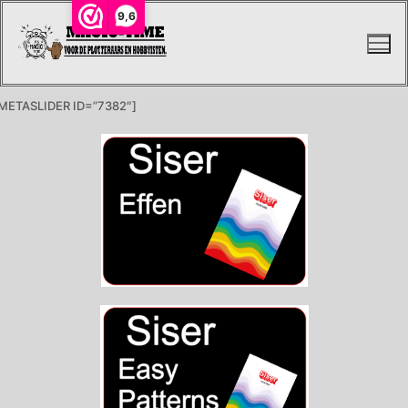
9,6
METASLIDER ID=”7382″]