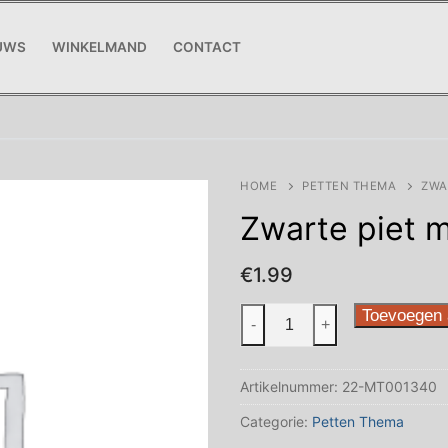
UWS
WINKELMAND
CONTACT
HOME
PETTEN THEMA
ZWA
Zwarte piet 
€
1.99
Zwarte
Toevoegen 
-
+
piet
muts
Artikelnummer:
22-MT001340
rood
aantal
Categorie:
Petten Thema