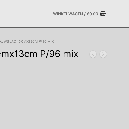
WINKELWAGEN
/
€
0.00
UWBLAD 13CMX13CM P/96 MIX
cmx13cm P/96 mix