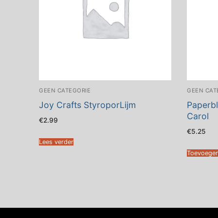
GEEN CATEGORIE
GEEN CAT
Joy Crafts StyroporLijm
Paperbl
Carol
€
2.99
€
5.25
Lees verder
Toevoegen