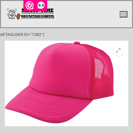
Ga
9,6
naar
de
inhoud
METASLIDER ID=”7382″]