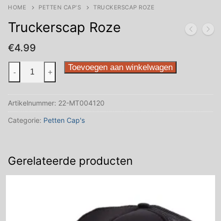
HOME
PETTEN CAP'S
TRUCKERSCAP ROZE
Truckerscap Roze
€
4.99
Truckerscap
Toevoegen aan winkelwagen
-
+
Roze
aantal
Artikelnummer:
22-MT004120
Categorie:
Petten Cap's
Gerelateerde producten