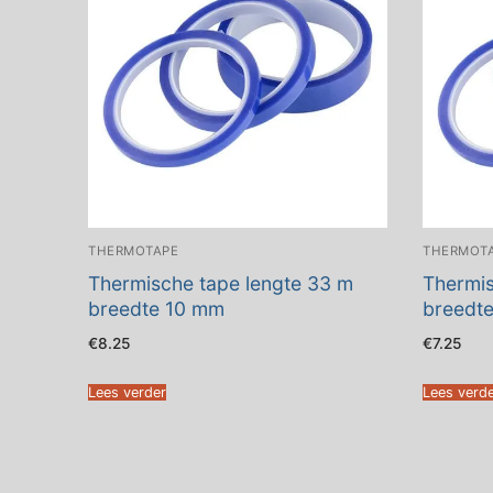
THERMOTAPE
THERMOT
Thermische tape lengte 33 m
Thermis
breedte 10 mm
breedt
€
8.25
€
7.25
Lees verder
Lees verd