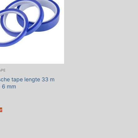
APE
che tape lengte 33 m
e 6 mm
er