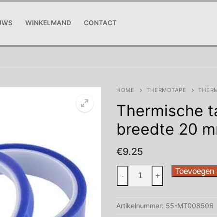
UWS
WINKELMAND
CONTACT
HOME
THERMOTAPE
THERM
Thermische t
breedte 20 
€
9.25
Thermische
Toevoegen 
-
+
tape
lengte
Artikelnummer:
55-MT008506
33