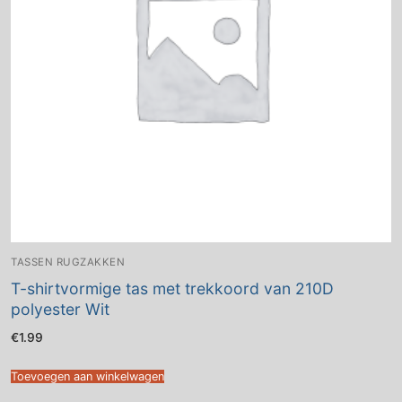
TASSEN RUGZAKKEN
T-shirtvormige tas met trekkoord van 210D
polyester Wit
€
1.99
Toevoegen aan winkelwagen