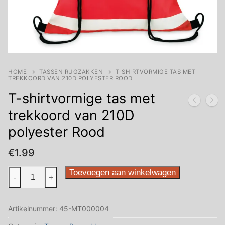
HOME
TASSEN RUGZAKKEN
T-SHIRTVORMIGE TAS MET
TREKKOORD VAN 210D POLYESTER ROOD
T-shirtvormige tas met
trekkoord van 210D
polyester Rood
€
1.99
T-
Toevoegen aan winkelwagen
-
+
shirtvormige
tas
Artikelnummer:
45-MT000004
met
trekkoord