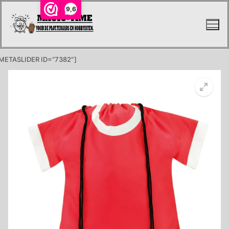
Ga
9,6
naar
de
inhoud
METASLIDER ID=”7382″]