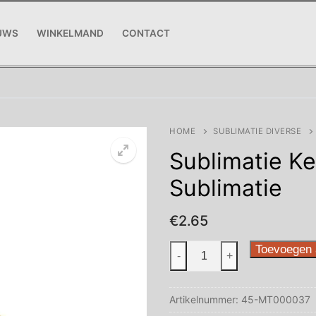
UWS
WINKELMAND
CONTACT
HOME
SUBLIMATIE DIVERSE
Sublimatie K
Sublimatie
€
2.65
Sublimatie
Toevoegen 
-
+
Kerstbal
Goud
Artikelnummer:
45-MT000037
Sublimatie