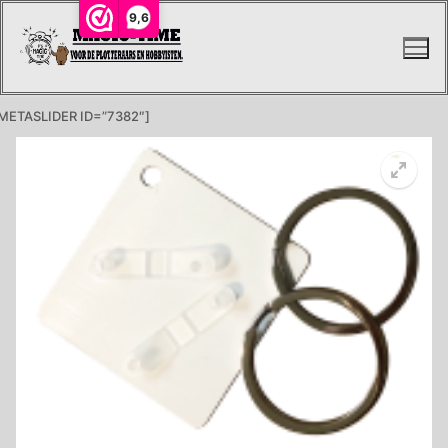
Ga
9,6
naar
de
inhoud
METASLIDER ID=”7382″]