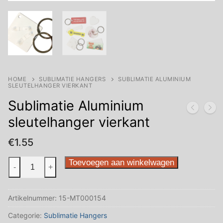
HOME
SUBLIMATIE HANGERS
SUBLIMATIE ALUMINIUM
SLEUTELHANGER VIERKANT
Sublimatie Aluminium
sleutelhanger vierkant
€
1.55
Sublimatie
Toevoegen aan winkelwagen
-
+
Aluminium
sleutelhanger
Artikelnummer:
15-MT000154
vierkant
aantal
Categorie:
Sublimatie Hangers