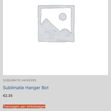
SUBLIMATIE HANGERS
Sublimatie Hanger Bot
€
2.35
Toevoegen aan winkelwagen