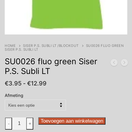
HOME
SISER P.S. SUBLI LT /BLOCKOUT
SU0026 FLUO GREEN
SISER P.S. SUBLI LT
SU0026 fluo green Siser
P.S. Subli LT
Prijsklasse:
€
3.95
-
€
12.99
€3.95
tot
Afmeting
€12.99
SU0026
Toevoegen aan winkelwagen
-
+
fluo