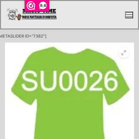
Ga
9,6
naar
de
inhoud
METASLIDER ID=”7382″]