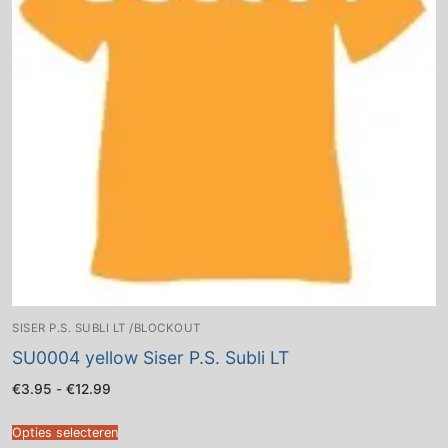
SISER P.S. SUBLI LT /BLOCKOUT
SU0004 yellow Siser P.S. Subli LT
Prijsklasse:
€
3.95
-
€
12.99
€3.95
tot
€12.99
Opties selecteren