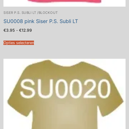
SISER P.S. SUBLI LT /BLOCKOUT
SU0008 pink Siser P.S. Subli LT
Prijsklasse:
€
3.95
-
€
12.99
€3.95
tot
€12.99
Opties selecteren