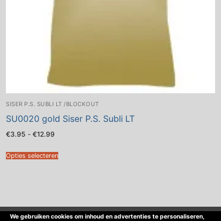
SISER P.S. SUBLI LT /BLOCKOUT
SU0020 gold Siser P.S. Subli LT
Prijsklasse:
€
3.95
-
€
12.99
€3.95
tot
€12.99
Opties selecteren
We gebruiken cookies om inhoud en advertenties te personaliseren,