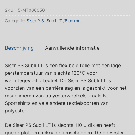
green
SKU:
15-MT000050
Siser
P.S.
Categorie:
Siser P.S. Subli LT /Blockout
Subli
LT
aantal
Beschrijving
Aanvullende informatie
Siser PS Subli LT is een flexibele folie met een lage
perstemperatuur van slechts 130°C voor
warmtegevoelig textiel. De Siser PS Subli LT is
voorzien van een barrièrelaag en is geschikt voor het
resublimeren van polyesterweefsels, zoals B.
Sportshirts en vele andere textielsoorten van
polyester.
De Siser PS Subli LT is slechts 110 µ dik en heeft
goede plot- en onkruideigenschappen. De polyester