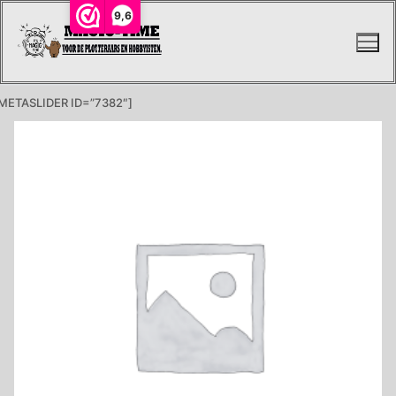
Ga
9,6
naar
de
inhoud
METASLIDER ID=”7382″]