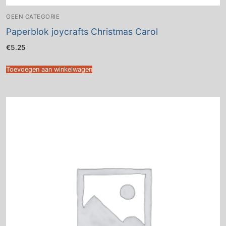
GEEN CATEGORIE
Paperblok joycrafts Christmas Carol
€
5.25
Toevoegen aan winkelwagen