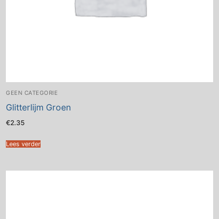
GEEN CATEGORIE
Glitterlijm Groen
€
2.35
Lees verder