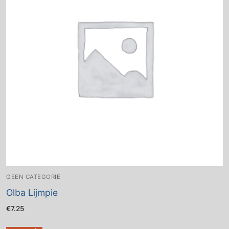
GEEN CATEGORIE
Olba Lijmpie
€
7.25