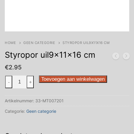
HOME
GEEN CATEGORIE
STYROPOR UIL9X11X16 CM
Styropor uil9x11x16 cm
€
2.95
Styropor
Toevoegen aan winkelwagen
-
+
uil9x11x16
cm
Artikelnummer:
33-MT007201
aantal
Categorie:
Geen categorie