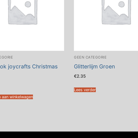
EGORIE
GEEN CATEGORIE
ok joycrafts Christmas
Glitterlijm Groen
€
2.35
Lees verder
 aan winkelwagen