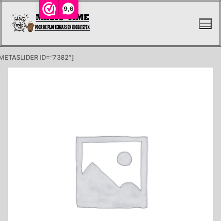
Ga
9,6
naar
de
inhoud
METASLIDER ID=”7382″]