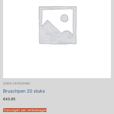
GEEN CATEGORIE
Bruschpen 20 stuks
€
43.95
Toevoegen aan winkelwagen