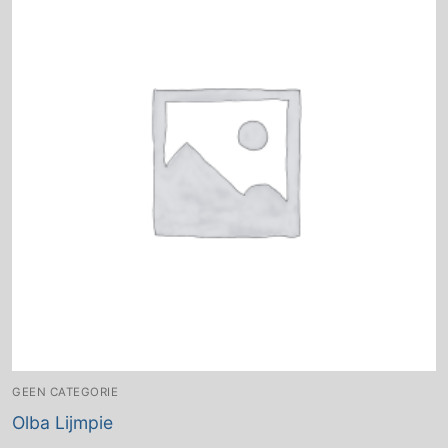
GEEN CATEGORIE
Olba Lijmpie