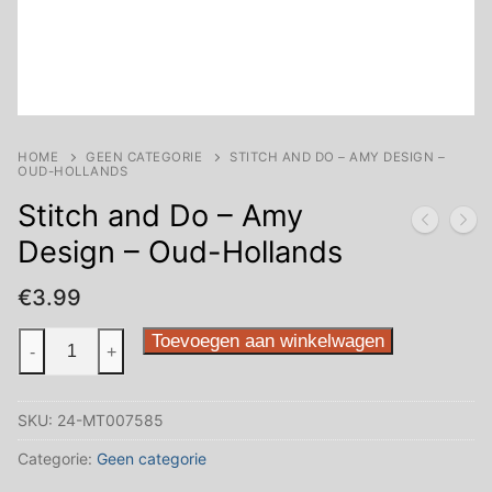
HOME
GEEN CATEGORIE
STITCH AND DO – AMY DESIGN –
OUD-HOLLANDS
Stitch and Do – Amy
Design – Oud-Hollands
€
3.99
Stitch
Toevoegen aan winkelwagen
-
+
and
Do
SKU:
24-MT007585
-
Amy
Categorie:
Geen categorie
Design