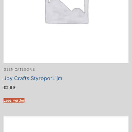
GEEN CATEGORIE
Joy Crafts StyroporLijm
€
2.99
Lees verder