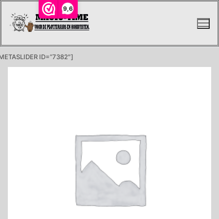
Ga
9,6
naar
de
inhoud
METASLIDER ID=”7382″]