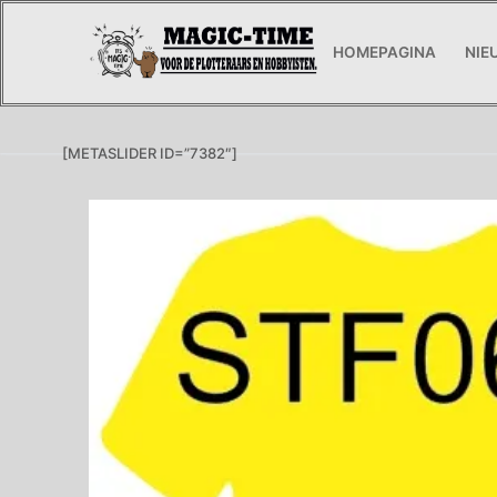
Ga
naar
HOMEPAGINA
NIE
de
inhoud
[METASLIDER ID=”7382″]