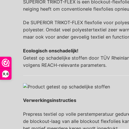
SUPERIOR TRIKOT-FLEX is een blockout-flexfolie d
neiging heeft om conventionele flexfolies opnieu
De SUPERIOR TRIKOT-FLEX flexfolie voor polyeste
polyester. Omdat veel polyestertextiel zeer warm
maar ook voor ander gevoelig textiel en functio
Ecologisch onschadelijk!
Getest op schadelijke stoffen door TÜV Rheinland
volgens REACH-relevante parameters.
9,6
Verwerkingsinstructies
Prepress textiel op volle perstemperatuur gedu
de blockout-laag van alle blockout flexfolies k
het motief meerdere keren wordt ingedrukt.