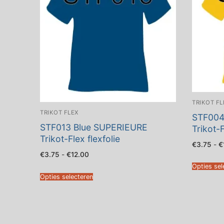
TRIKOT FL
TRIKOT FLEX
STF004
STF013 Blue SUPERIEURE
Trikot-F
Trikot-Flex flexfolie
€
3.75
-
€
Prijsklasse:
€
3.75
-
€
12.00
€3.75
Opties sel
tot
€12.00
Opties selecteren