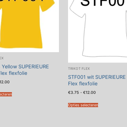
EX
 Yellow SUPERIEURE
TRIKOT FLEX
lex flexfolie
STF001 wit SUPERIEURE 
Prijsklasse:
12.00
Flex flexfolie
€3.75
tot
Prijsklasse:
€
3.75
-
€
12.00
€12.00
ecteren
€3.75
tot
€12.00
Opties selecteren