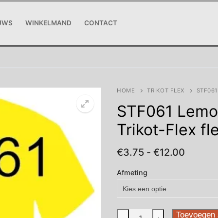
UWS
WINKELMAND
CONTACT
HOME
TRIKOT FLEX
STF061
STF061 Lemo
Trikot-Flex fl
Prijskl
€
3.75
-
€
12.00
€3.75
tot
Afmeting
€12.00
STF061
Toevoegen 