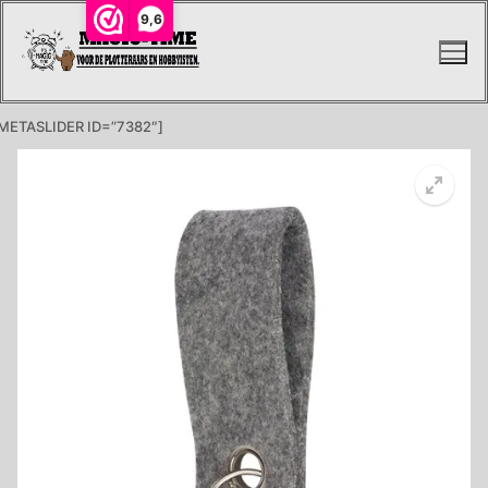
Ga
9,6
naar
de
inhoud
METASLIDER ID=”7382″]