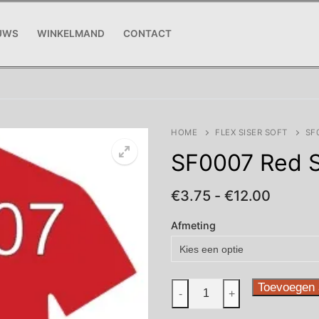
UWS
WINKELMAND
CONTACT
HOME
FLEX SISER SOFT
SF
SF0007 Red S
Prijskl
€
3.75
-
€
12.00
€3.75
tot
Afmeting
€12.00
SF0007
Toevoegen 
-
+
Red