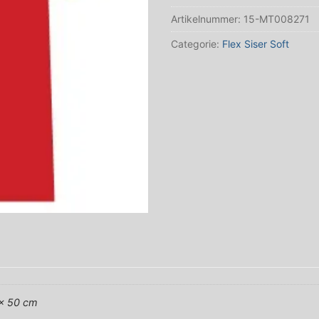
Siser
Artikelnummer:
15-MT008271
Soft
aantal
Categorie:
Flex Siser Soft
 x 50 cm