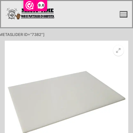
Ga
9,6
naar
de
inhoud
METASLIDER ID=”7382″]