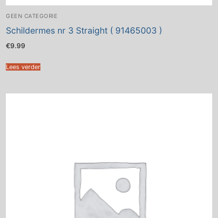
GEEN CATEGORIE
Schildermes nr 3 Straight ( 91465003 )
€
9.99
Lees verder