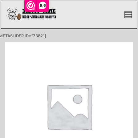
Ga
9,6
naar
de
inhoud
METASLIDER ID=”7382″]