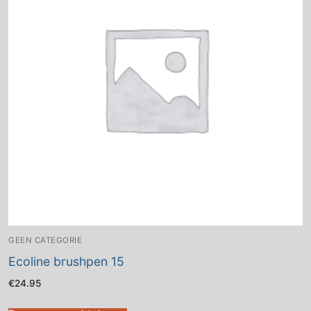
GEEN CATEGORIE
Ecoline brushpen 15
€
24.95