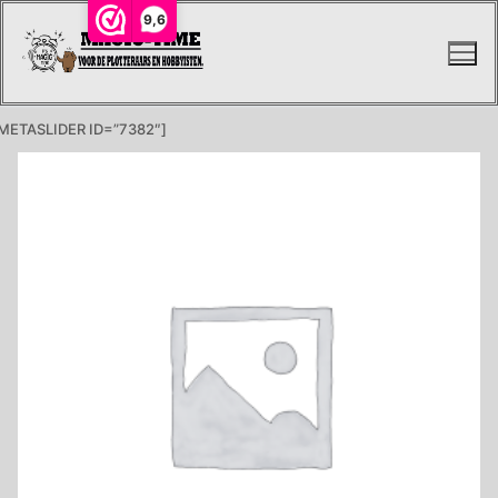
Ga
9,6
naar
de
inhoud
METASLIDER ID=”7382″]