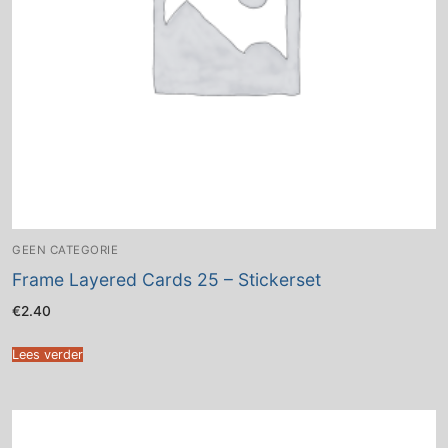
GEEN CATEGORIE
Frame Layered Cards 25 – Stickerset
€
2.40
Lees verder