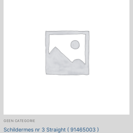
GEEN CATEGORIE
Schildermes nr 3 Straight ( 91465003 )