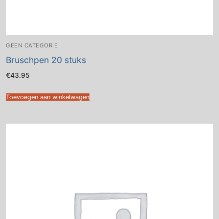
GEEN CATEGORIE
Bruschpen 20 stuks
€
43.95
Toevoegen aan winkelwagen