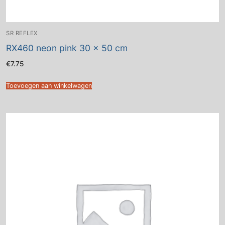
SR REFLEX
RX460 neon pink 30 x 50 cm
€
7.75
Toevoegen aan winkelwagen