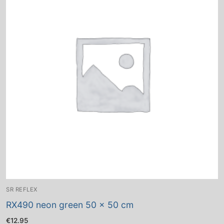
SR REFLEX
RX490 neon green 50 x 50 cm
€
12.95