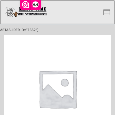
Ga
9,6
naar
de
inhoud
METASLIDER ID=”7382″]