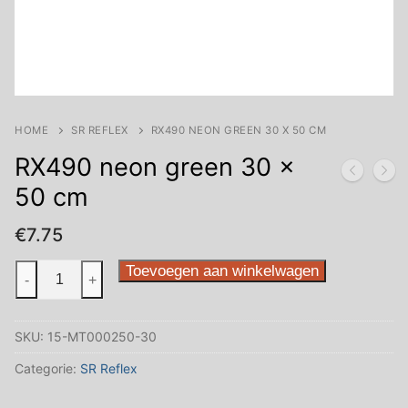
HOME
SR REFLEX
RX490 NEON GREEN 30 X 50 CM
RX490 neon green 30 x
50 cm
€
7.75
RX490
Toevoegen aan winkelwagen
-
+
neon
green
SKU:
15-MT000250-30
30
x
Categorie:
SR Reflex
50
cm