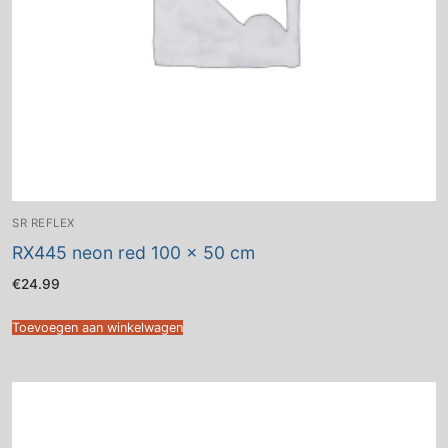
SR REFLEX
RX445 neon red 100 x 50 cm
€
24.99
Toevoegen aan winkelwagen