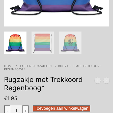
HOME
TASSEN RUGZAKKEN
RUGZAKJE MET TREKKOORD
REGENBOOG*
Rugzakje met Trekkoord
Regenboog*
€
1.95
Rugzakje
Toevoegen aan winkelwagen
-
+