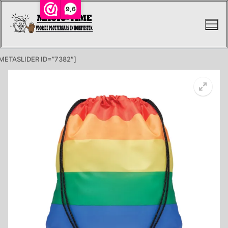
Ga
9,6
naar
de
inhoud
METASLIDER ID=”7382″]