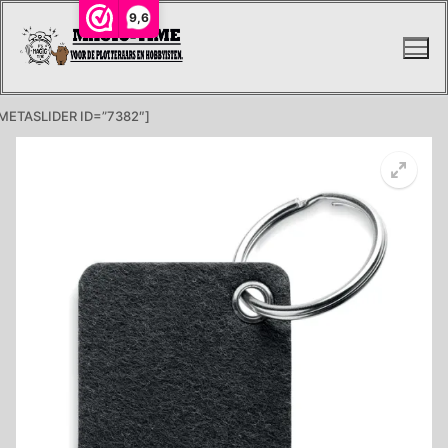
Ga
9,6
naar
de
inhoud
METASLIDER ID=”7382″]