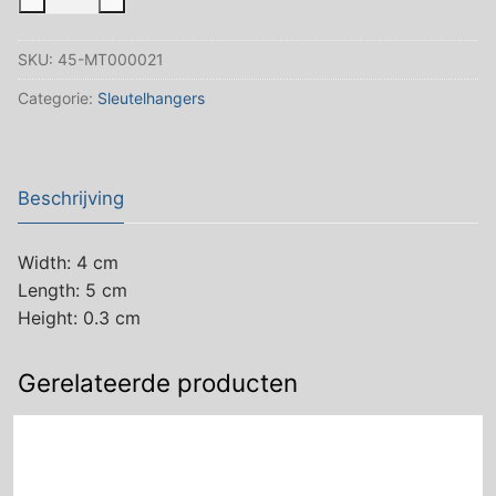
vilten
sleutelhanger
SKU:
45-MT000021
Donker
Grijs
Categorie:
Sleutelhangers
aantal
Beschrijving
Width: 4 cm
Length: 5 cm
Height: 0.3 cm
Gerelateerde producten