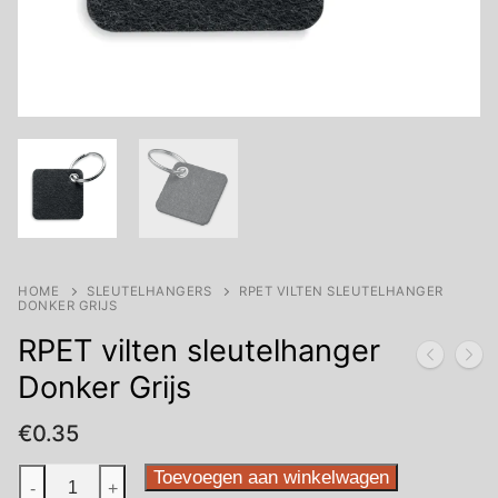
HOME
SLEUTELHANGERS
RPET VILTEN SLEUTELHANGER
DONKER GRIJS
RPET vilten sleutelhanger
Donker Grijs
€
0.35
RPET
Toevoegen aan winkelwagen
-
+