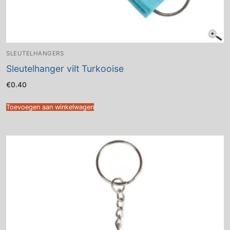
SLEUTELHANGERS
Sleutelhanger vilt Turkooise
€
0.40
Toevoegen aan winkelwagen