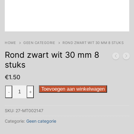
HOME
GEEN CATEGORIE
ROND ZWART WIT 30 MM 8 STUKS
Rond zwart wit 30 mm 8
stuks
€
1.50
Rond
Toevoegen aan winkelwagen
-
+
zwart
wit
SKU:
27-MT002147
30
mm
Categorie:
Geen categorie
8
stuks