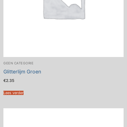
GEEN CATEGORIE
Glitterlijm Groen
€
2.35
Lees verder