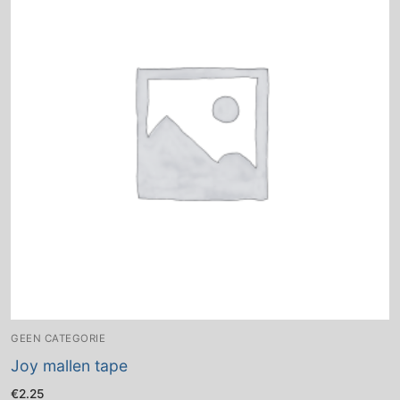
GEEN CATEGORIE
Joy mallen tape
€
2.25