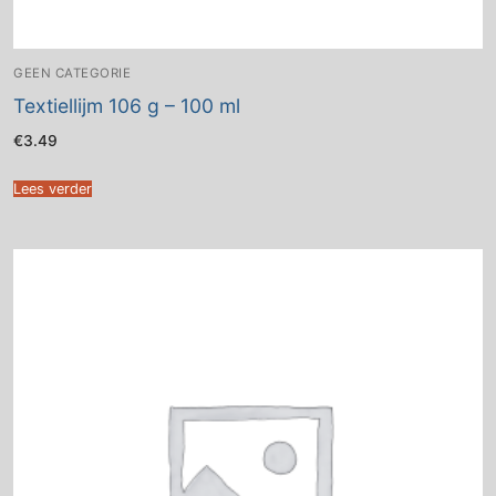
GEEN CATEGORIE
Textiellijm 106 g – 100 ml
€
3.49
Lees verder