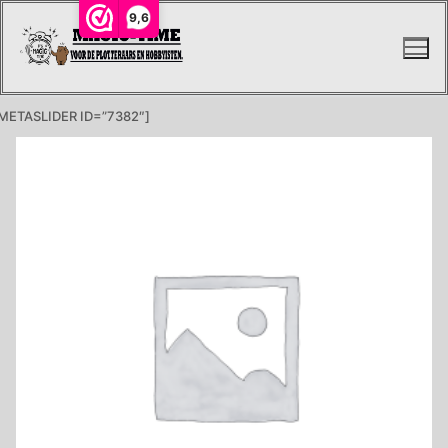
Ga
9,6
naar
de
inhoud
METASLIDER ID=”7382″]