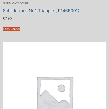
GEEN CATEGORIE
Schildermes Nr 1 Triangle ( 91465001)
€
7.95
Lees verder