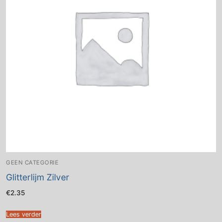
GEEN CATEGORIE
Glitterlijm Zilver
€
2.35
Lees verder