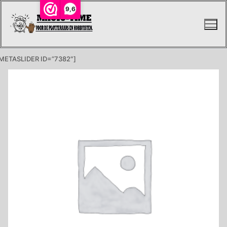
Ga
9,6
naar
de
inhoud
METASLIDER ID=”7382″]