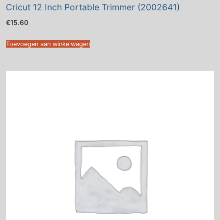
Cricut 12 Inch Portable Trimmer (2002641)
€
15.60
Toevoegen aan winkelwagen