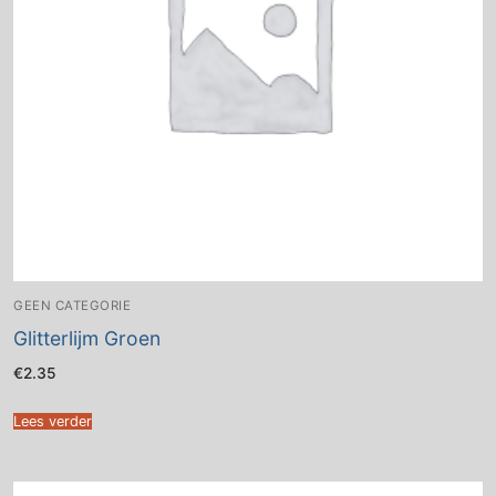
GEEN CATEGORIE
Glitterlijm Groen
€
2.35
Lees verder