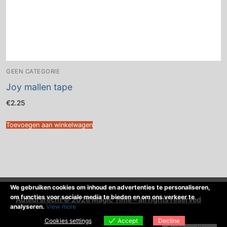
GEEN CATEGORIE
Joy mallen tape
€
2.25
Toevoegen aan winkelwagen
We gebruiken cookies om inhoud en advertenties te personaliseren,
om functies voor sociale media te bieden en om ons verkeer te
Auteursrecht © 2026 Magic Time – all rights reserved
analyseren.
View more
Cookies settings
Accept
Decline