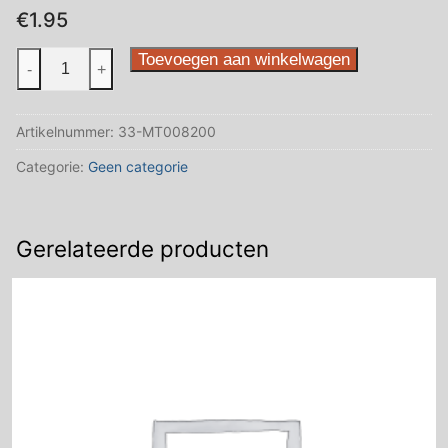
€
1.95
Pompon
Toevoegen aan winkelwagen
-
+
25
mm
Artikelnummer:
33-MT008200
40
st
Categorie:
Geen categorie
zwart
aantal
Gerelateerde producten