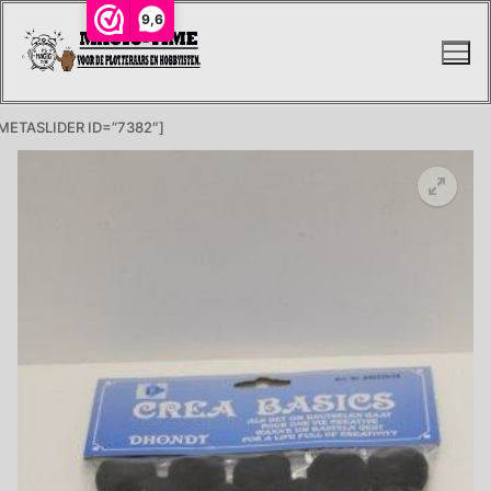
Ga
9,6
naar
de
inhoud
METASLIDER ID=”7382″]