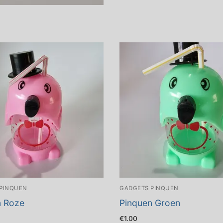
PINQUEN
GADGETS PINQUEN
n Roze
Pinquen Groen
€
1.00