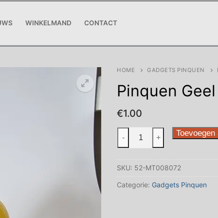
UWS
WINKELMAND
CONTACT
HOME
GADGETS PINQUEN
Pinquen Geel
€
1.00
Pinquen
Toevoegen 
-
+
Geel
aantal
SKU:
52-MT008072
Categorie:
Gadgets Pinquen