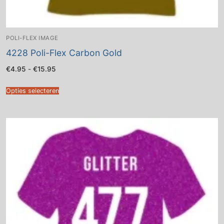
POLI-FLEX IMAGE
4228 Poli-Flex Carbon Gold
Prijsklasse:
€
4.95
-
€
15.95
€4.95
tot
€15.95
Opties selecteren