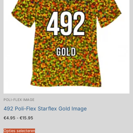
POLI-FLEX IMAGE
492 Poli-Flex Starflex Gold Image
Prijsklasse:
€
4.95
-
€
15.95
€4.95
tot
€15.95
Opties selecteren