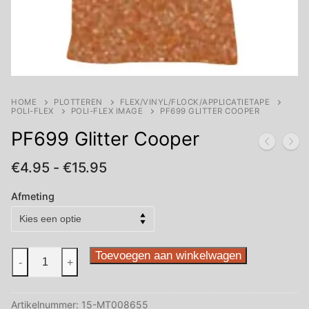
HOME
PLOTTEREN
FLEX/VINYL/FLOCK/APPLICATIETAPE
POLI-FLEX
POLI-FLEX IMAGE
PF699 GLITTER COOPER
PF699 Glitter Cooper
Prijsklasse:
€
4.95
-
€
15.95
€4.95
tot
Afmeting
€15.95
PF699
Toevoegen aan winkelwagen
-
+
Glitter
Cooper
Artikelnummer:
15-MT008655
aantal