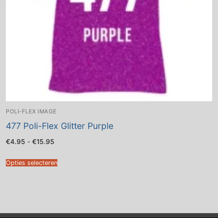
POLI-FLEX IMAGE
477 Poli-Flex Glitter Purple
Prijsklasse:
€
4.95
-
€
15.95
€4.95
tot
€15.95
Opties selecteren