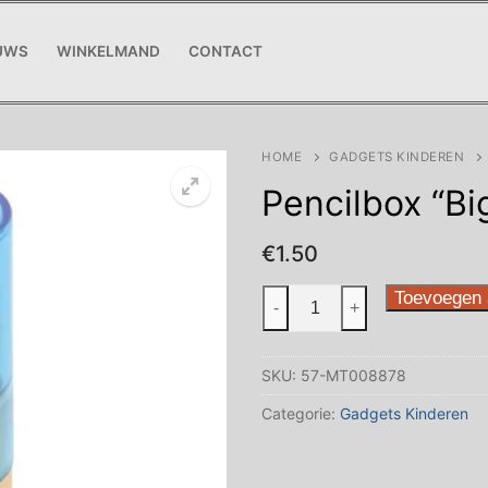
UWS
WINKELMAND
CONTACT
HOME
GADGETS KINDEREN
Pencilbox “Big
€
1.50
Pencilbox
Toevoegen 
-
+
"Big
circle"blue
SKU:
57-MT008878
aantal
Categorie:
Gadgets Kinderen