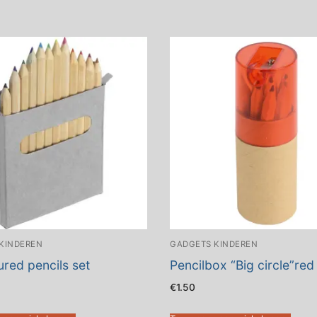
KINDEREN
GADGETS KINDEREN
ured pencils set
Pencilbox “Big circle”red
€
1.50