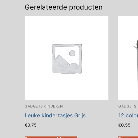
Gerelateerde producten
GADGETS KINDEREN
GADGETS 
Leuke kindertasjes Grijs
12 colo
€
0.75
€
0.55