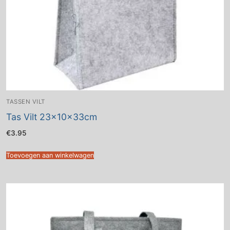
TASSEN VILT
Tas Vilt 23x10x33cm
€
3.95
Toevoegen aan winkelwagen