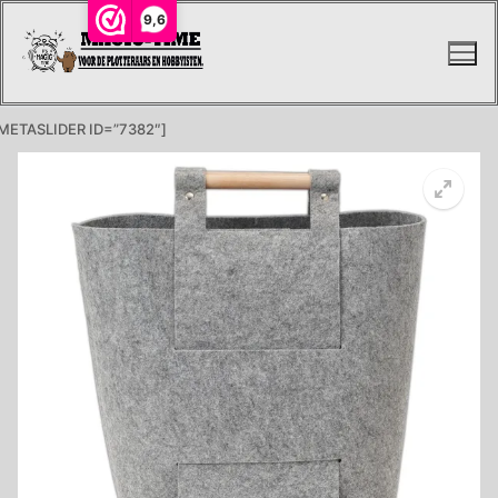
Ga
9,6
naar
de
inhoud
METASLIDER ID=”7382″]