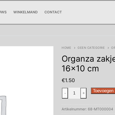
UWS
WINKELMAND
CONTACT
HOME
GEEN CATEGORIE
OR
Organza zakje
16×10 cm
€
1.50
Organza
Toevoegen 
-
+
zakjes
Bruin
Artikelnummer:
68-MT000004
10