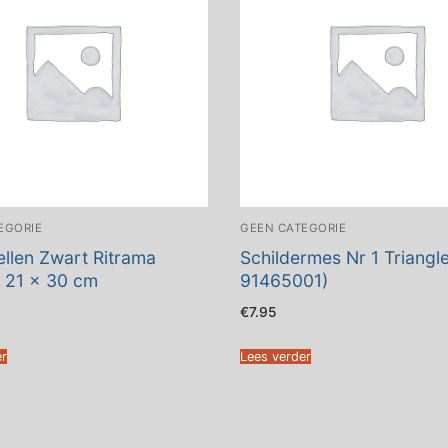
EGORIE
GEEN CATEGORIE
vellen Zwart Ritrama
Schildermes Nr 1 Triangle
c 21 x 30 cm
91465001)
€
7.95
er
Lees verder