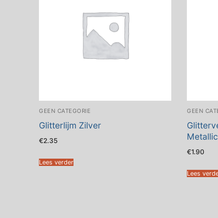
GEEN CATEGORIE
GEEN CAT
Glitterlijm Zilver
Glitter
Metalli
€
2.35
€
1.90
Lees verder
Lees verd