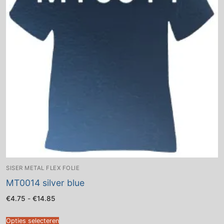
SISER METAL FLEX FOLIE
MT0014 silver blue
Prijsklasse:
€
4.75
-
€
14.85
€4.75
tot
€14.85
Opties selecteren