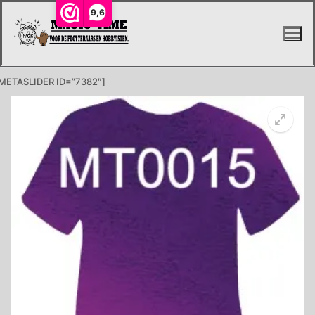
Ga
9,6
naar
de
inhoud
METASLIDER ID=”7382″]