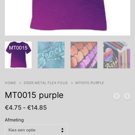
HOME
SISER METAL FLEX FOLIE
MT0015 PURPLE
MT0015 purple
Prijsklasse:
€
4.75
-
€
14.85
€4.75
tot
Afmeting
€14.85