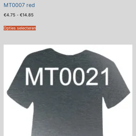
MT0007 red
Prijsklasse:
€
4.75
-
€
14.85
€4.75
tot
€14.85
Opties selecteren