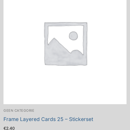
GEEN CATEGORIE
Frame Layered Cards 25 – Stickerset
€
2.40