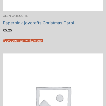
GEEN CATEGORIE
Paperblok joycrafts Christmas Carol
€
5.25
Toevoegen aan winkelwagen