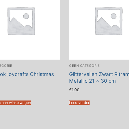
EGORIE
GEEN CATEGORIE
ok joycrafts Christmas
Glittervellen Zwart Ritra
Metallic 21 x 30 cm
€
1.90
 aan winkelwagen
Lees verder