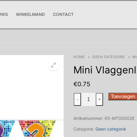
UWS
WINKELMAND
CONTACT
HOME
GEEN CATEGORIE
MI
Mini Vlaggenli
€
0.75
Mini
Toevoegen 
-
+
Vlaggenlijn
Blocks
Artikelnummer:
65-MT000026
3
jaar
Categorie:
Geen categorie
aantal