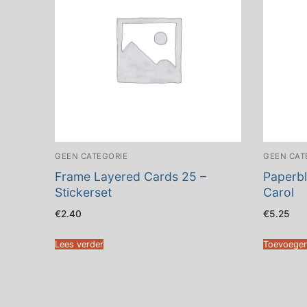
GEEN CATEGORIE
GEEN CAT
Frame Layered Cards 25 –
Paperbl
Stickerset
Carol
€
2.40
€
5.25
Lees verder
Toevoegen