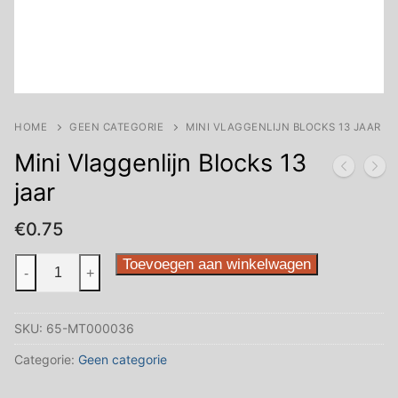
HOME
GEEN CATEGORIE
MINI VLAGGENLIJN BLOCKS 13 JAAR
Mini Vlaggenlijn Blocks 13
jaar
€
0.75
Mini
Toevoegen aan winkelwagen
-
+
Vlaggenlijn
Blocks
SKU:
65-MT000036
13
jaar
Categorie:
Geen categorie
aantal