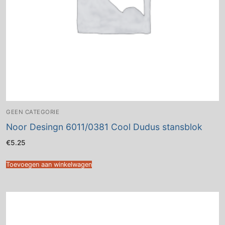
GEEN CATEGORIE
Noor Desingn 6011/0381 Cool Dudus stansblok
€
5.25
Toevoegen aan winkelwagen