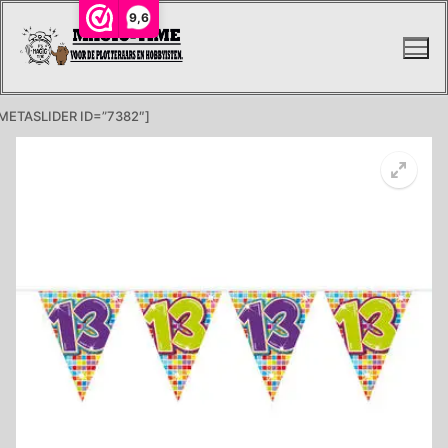
Ga
9,6
naar
de
inhoud
METASLIDER ID=”7382″]