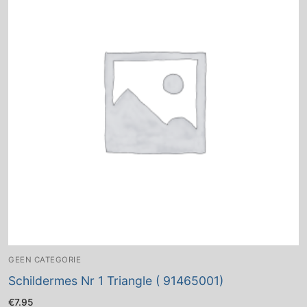
GEEN CATEGORIE
Schildermes Nr 1 Triangle ( 91465001)
€
7.95