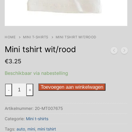
HOME
MINI T-SHIRTS
MINI TSHIRT WIT/ROOD
Mini tshirt wit/rood
€
3.25
Beschikbaar via nabestelling
Mini
Toevoegen aan winkelwagen
-
+
tshirt
wit/rood
Artikelnummer:
20-MT007675
aantal
Categorie:
Mini t-shirts
Tags:
auto
,
mini
,
mini tshirt