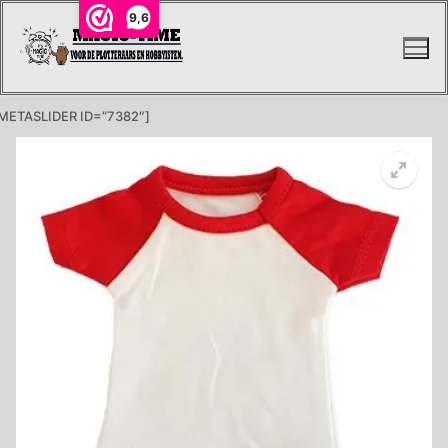
Ga
9,6
naar
de
inhoud
METASLIDER ID=”7382″]