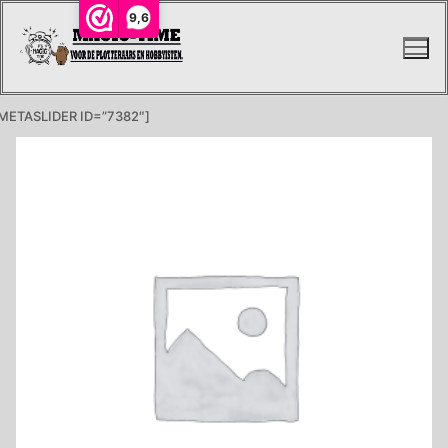
Ga
9,6
naar
de
inhoud
METASLIDER ID=”7382″]