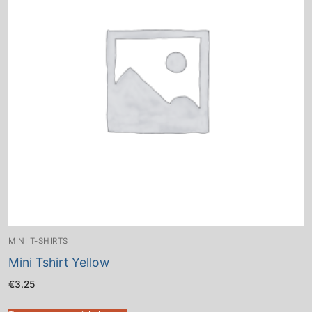
MINI T-SHIRTS
Mini Tshirt Yellow
€
3.25