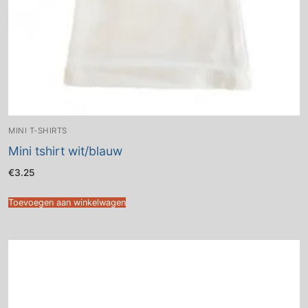
MINI T-SHIRTS
Mini tshirt wit/blauw
€
3.25
Toevoegen aan winkelwagen