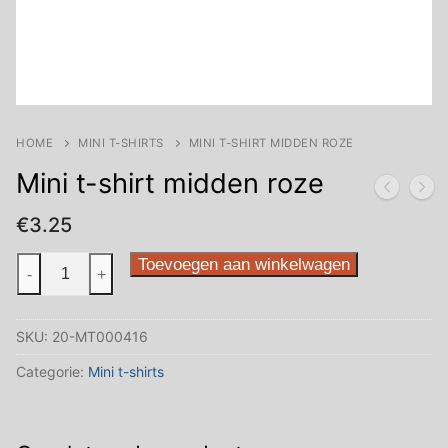
HOME
MINI T-SHIRTS
MINI T-SHIRT MIDDEN ROZE
Mini t-shirt midden roze
€
3.25
Mini
Toevoegen aan winkelwagen
-
+
t-
shirt
SKU:
20-MT000416
midden
roze
Categorie:
Mini t-shirts
aantal