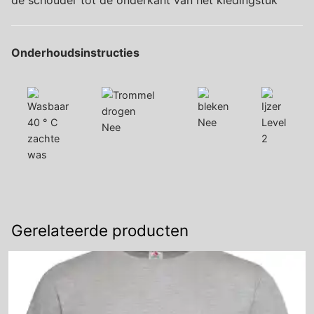
de schouder tot de onderkant van het kledingstuk
Onderhoudsinstructies
40 ° C
Nee
Level
Nee
zachte
2
was
Gerelateerde producten