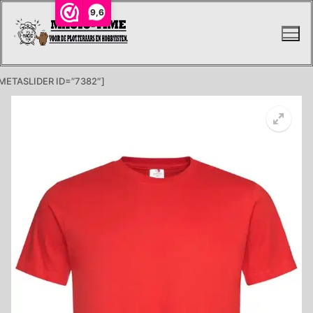
Ga
9,6
naar
de
inhoud
METASLIDER ID=”7382″]