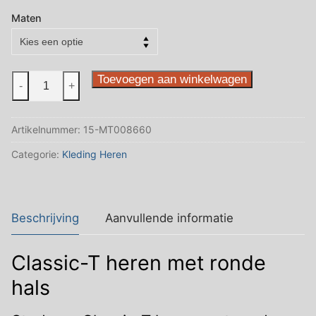
€5.75
tot
Maten
€7.25
Men
Toevoegen aan winkelwagen
-
+
scarlet
red
Artikelnummer:
15-MT008660
aantal
Categorie:
Kleding Heren
Beschrijving
Aanvullende informatie
Classic-T heren met ronde
hals