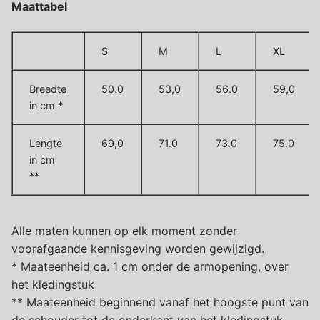
Maattabel
S
M
L
XL
Breedte
50.0
53,0
56.0
59,0
in cm *
Lengte
69,0
71.0
73.0
75.0
in cm
**
Alle maten kunnen op elk moment zonder
voorafgaande kennisgeving worden gewijzigd.
* Maateenheid ca. 1 cm onder de armopening, over
het kledingstuk
** Maateenheid beginnend vanaf het hoogste punt van