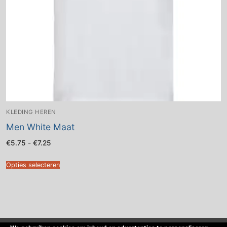
KLEDING HEREN
Men White Maat
Prijsklasse:
€
5.75
-
€
7.25
€5.75
tot
€7.25
Opties selecteren