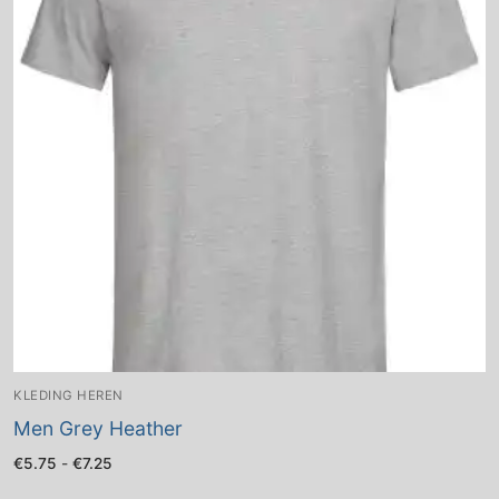
KLEDING HEREN
Men Grey Heather
Prijsklasse:
€
5.75
-
€
7.25
€5.75
tot