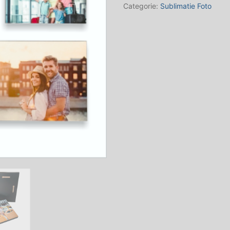
x
Categorie:
Sublimatie Foto
360
mm
aantal