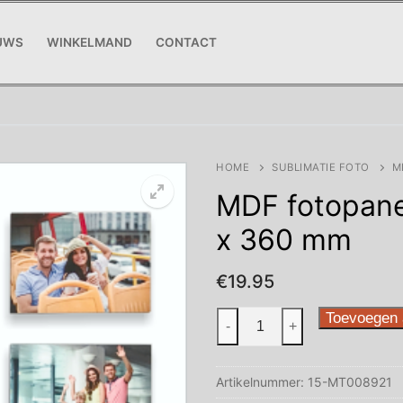
UWS
WINKELMAND
CONTACT
HOME
SUBLIMATIE FOTO
M
MDF fotopane
x 360 mm
€
19.95
MDF
Toevoegen 
-
+
fotopanelen
ongeveer
Artikelnummer:
15-MT008921
260