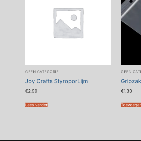
GEEN CATEGORIE
GEEN CAT
Joy Crafts StyroporLijm
Gripzak
€
2.99
€
1.30
Lees verder
Toevoegen