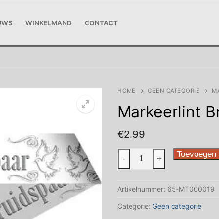
UWS
WINKELMAND
CONTACT
HOME
GEEN CATEGORIE
MA
Markeerlint B
€
2.99
Markeerlint
Toevoegen 
-
+
Bruidspaar
15mtr
Artikelnummer:
65-MT000019
aantal
Categorie:
Geen categorie