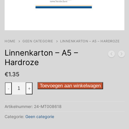
HOME
GEEN CATEGORIE
LINNENKARTON – A5 – HARDROZE
Linnenkarton – A5 –
Hardroze
€
1.35
Linnenkarton
Toevoegen aan winkelwagen
-
+
-
A5
Artikelnummer:
24-MT008618
-
Hardroze
Categorie:
Geen categorie
aantal