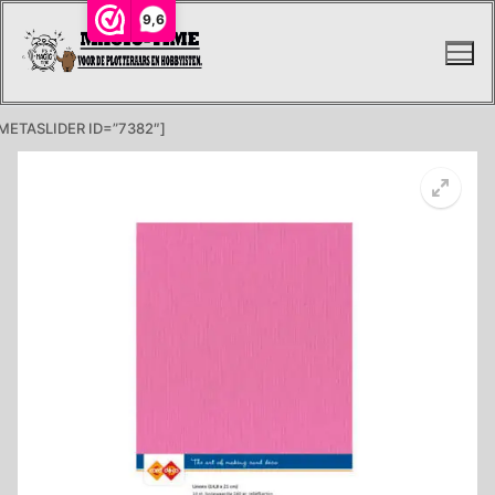
Ga
9,6
naar
de
inhoud
METASLIDER ID=”7382″]