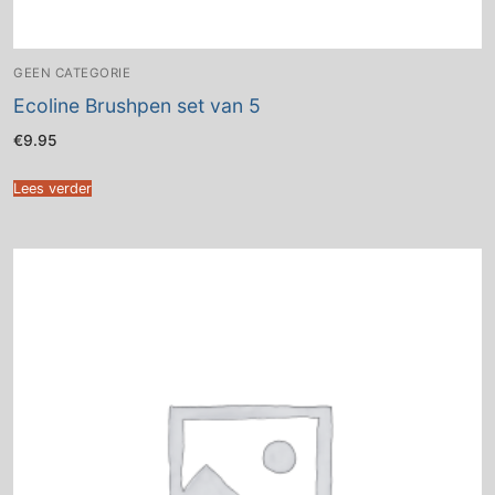
GEEN CATEGORIE
Ecoline Brushpen set van 5
€
9.95
Lees verder