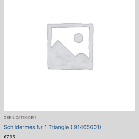
GEEN CATEGORIE
Schildermes Nr 1 Triangle ( 91465001)
€
7.95