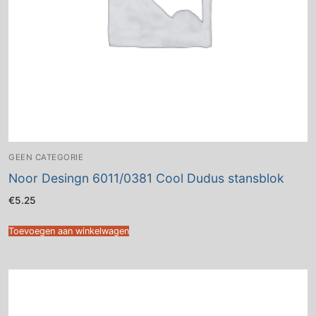
GEEN CATEGORIE
Noor Desingn 6011/0381 Cool Dudus stansblok
€
5.25
Toevoegen aan winkelwagen