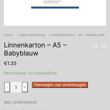
HOME
GEEN CATEGORIE
LINNENKARTON – A5 – BABYBLAUW
Linnenkarton – A5 –
Babyblauw
€
1.35
Beschikbaar via nabestelling
Linnenkarton
Toevoegen aan winkelwagen
-
+
-
A5
SKU:
24-MT008605
-
Babyblauw