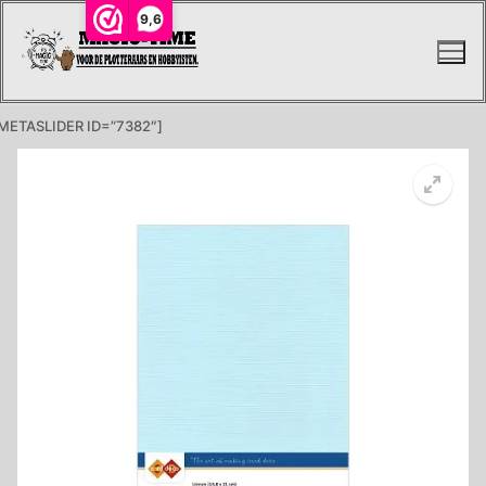
Ga
9,6
naar
de
inhoud
METASLIDER ID=”7382″]