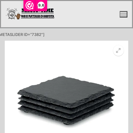
Ga
9,6
naar
de
inhoud
METASLIDER ID=”7382″]