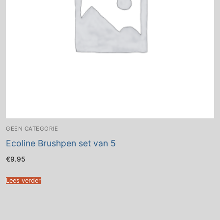
GEEN CATEGORIE
Ecoline Brushpen set van 5
€
9.95
Lees verder