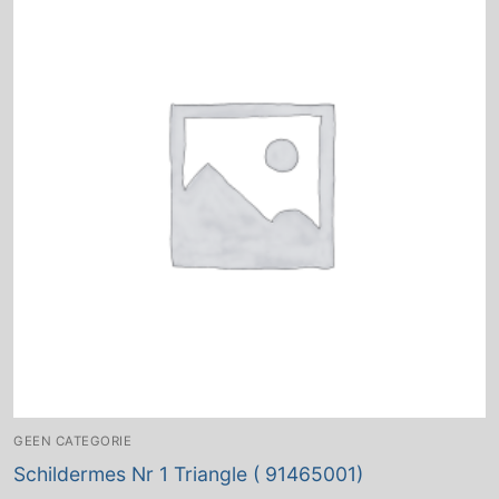
GEEN CATEGORIE
Schildermes Nr 1 Triangle ( 91465001)