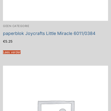
GEEN CATEGORIE
paperblok Joycrafts Little Miracle 6011/0384
€
5.25
Lees verder