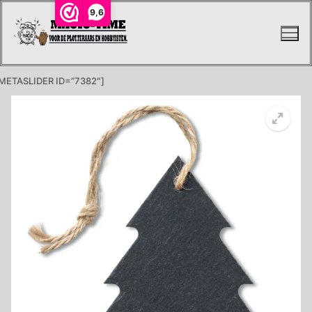
Ga
9,6
naar
de
inhoud
METASLIDER ID=”7382″]