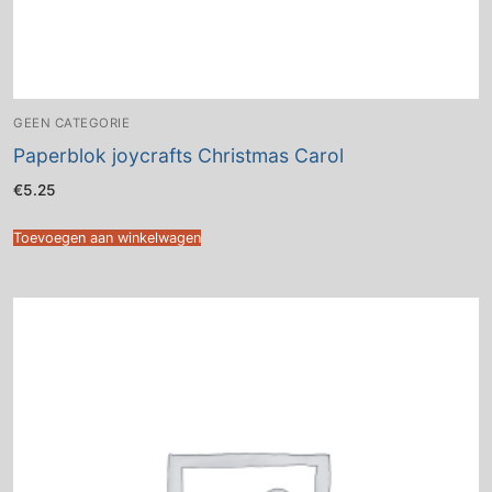
GEEN CATEGORIE
Paperblok joycrafts Christmas Carol
€
5.25
Toevoegen aan winkelwagen