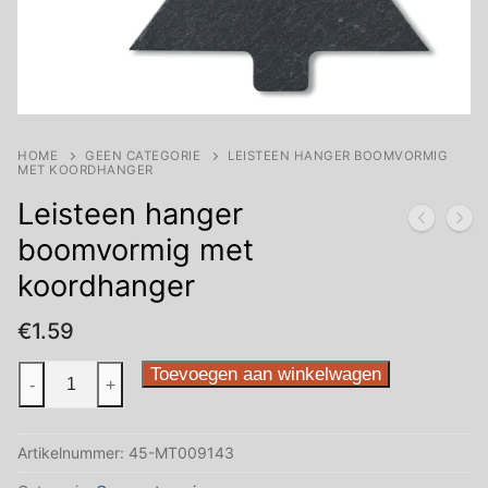
HOME
GEEN CATEGORIE
LEISTEEN HANGER BOOMVORMIG
MET KOORDHANGER
Leisteen hanger
boomvormig met
koordhanger
€
1.59
Leisteen
Toevoegen aan winkelwagen
-
+
hanger
boomvormig
Artikelnummer:
45-MT009143
met
koordhanger