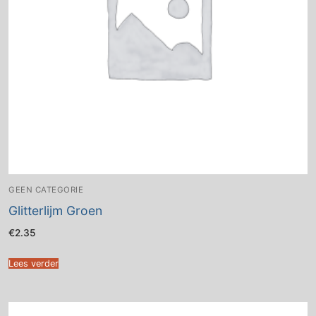
GEEN CATEGORIE
Glitterlijm Groen
€
2.35
Lees verder